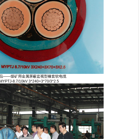
品——煤矿用金属屏蔽监视型橡套软电缆
MYPTJ-8.7/10kV 3*240+3*70/3*2.5