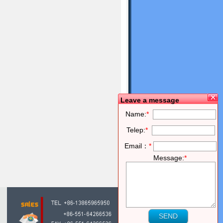
Leave a message
Name:
*
Telep:
*
Email：
*
Message:
*