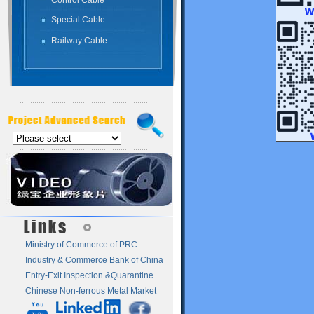
Control Cable
Special Cable
Railway Cable
Ministry of Commerce of PRC
Industry & Commerce Bank of China
Entry-Exit Inspection &Quarantine
Chinese Non-ferrous Metal Market