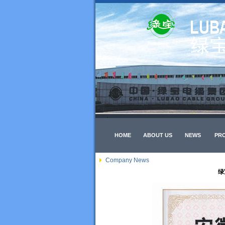
HOME
ABOUT US
NEWS
PR
Company News
绿